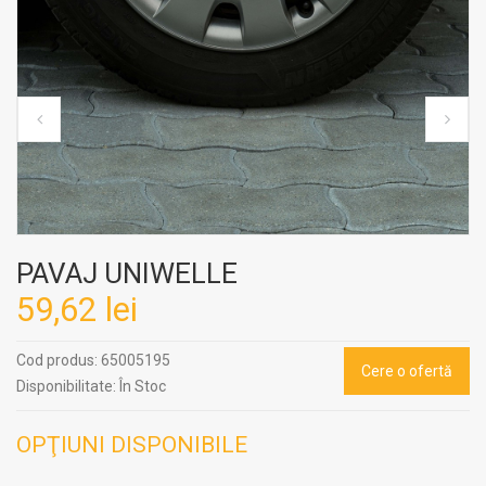
PAVAJ UNIWELLE
59,62 lei
Cod produs:
65005195
Cere o ofertă
Disponibilitate:
În Stoc
OPŢIUNI DISPONIBILE