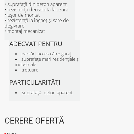
• suprafață din beton aparent
• rezistenţă deosebită la uzură
• uşor de montat
• rezistență la îngheţ şi sare de
degivrare
• montaj mecanizat
ADECVAT PENTRU
parcări, acces către garaj
suprafeţe mari rezidenţiale şi
industriale
trotuare
PARTICULARITĂȚI
Suprafaţă: beton aparent
CERERE OFERTĂ