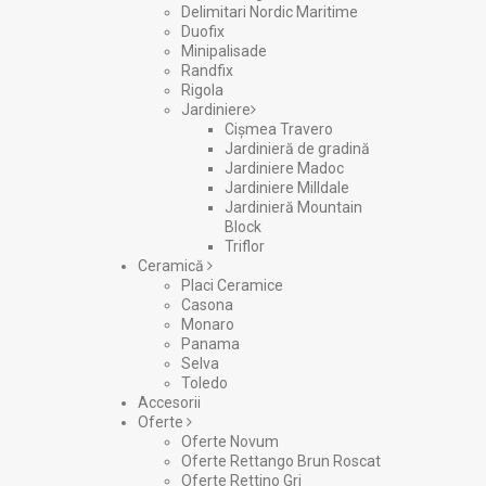
Delimitari Nordic Maritime
Duofix
Minipalisade
Randfix
Rigola
Jardiniere
Cișmea Travero
Jardinieră de gradină
Jardiniere Madoc
Jardiniere Milldale
Jardinieră Mountain
Block
Triflor
Ceramică
Placi Ceramice
Casona
Monaro
Panama
Selva
Toledo
Accesorii
Oferte
Oferte Novum
Oferte Rettango Brun Roscat
Oferte Rettino Gri