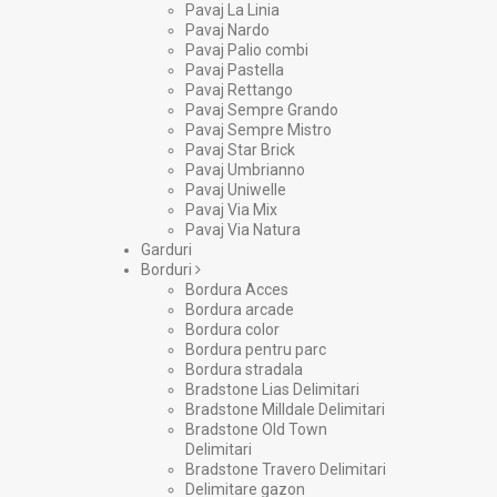
Pavaj La Linia
Pavaj Nardo
Pavaj Palio combi
Pavaj Pastella
Pavaj Rettango
Pavaj Sempre Grando
Pavaj Sempre Mistro
Pavaj Star Brick
Pavaj Umbrianno
Pavaj Uniwelle
Pavaj Via Mix
Pavaj Via Natura
Garduri
Borduri
Bordura Acces
Bordura arcade
Bordura color
Bordura pentru parc
Bordura stradala
Bradstone Lias Delimitari
Bradstone Milldale Delimitari
Bradstone Old Town
Delimitari
Bradstone Travero Delimitari
Delimitare gazon