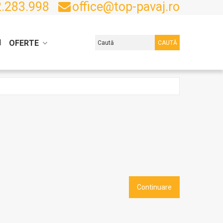
.283.998
office@top-pavaj.ro
I
OFERTE
CAUTĂ
Continuare