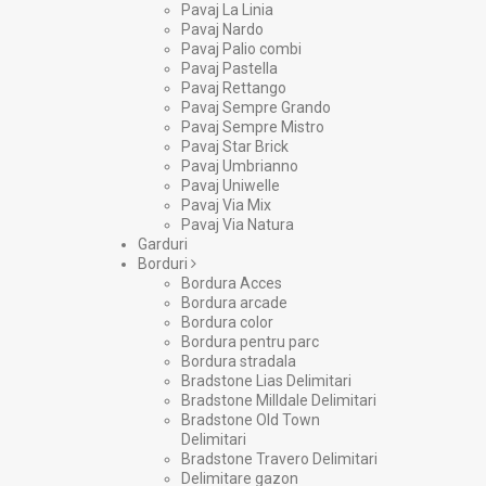
Pavaj La Linia
Pavaj Nardo
Pavaj Palio combi
Pavaj Pastella
Pavaj Rettango
Pavaj Sempre Grando
Pavaj Sempre Mistro
Pavaj Star Brick
Pavaj Umbrianno
Pavaj Uniwelle
Pavaj Via Mix
Pavaj Via Natura
Garduri
Borduri
Bordura Acces
Bordura arcade
Bordura color
Bordura pentru parc
Bordura stradala
Bradstone Lias Delimitari
Bradstone Milldale Delimitari
Bradstone Old Town
Delimitari
Bradstone Travero Delimitari
Delimitare gazon