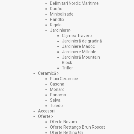
Delimitari Nordic Maritime
Duofix
Minipalisade
Randfix
Rigola
Jardiniere
Cișmea Travero
Jardinieră de gradină
Jardiniere Madoc
Jardiniere Milldale
Jardinieră Mountain
Block
Triflor
Ceramică
Placi Ceramice
Casona
Monaro
Panama
Selva
Toledo
Accesorii
Oferte
Oferte Novum
Oferte Rettango Brun Roscat
Oferte Rettino Gri