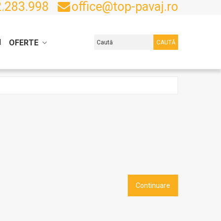
.283.998
office@top-pavaj.ro
I
OFERTE
CAUTĂ
Continuare