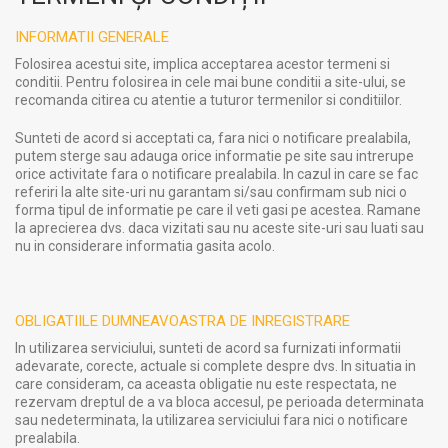
INFORMATII GENERALE
Folosirea acestui site, implica acceptarea acestor termeni si
conditii. Pentru folosirea in cele mai bune conditii a site-ului, se
recomanda citirea cu atentie a tuturor termenilor si conditiilor.
Sunteti de acord si acceptati ca, fara nici o notificare prealabila,
putem sterge sau adauga orice informatie pe site sau intrerupe
orice activitate fara o notificare prealabila. In cazul in care se fac
referiri la alte site-uri nu garantam si/sau confirmam sub nici o
forma tipul de informatie pe care il veti gasi pe acestea. Ramane
la aprecierea dvs. daca vizitati sau nu aceste site-uri sau luati sau
nu in considerare informatia gasita acolo.
OBLIGATIILE DUMNEAVOASTRA DE INREGISTRARE
In utilizarea serviciului, sunteti de acord sa furnizati informatii
adevarate, corecte, actuale si complete despre dvs. In situatia in
care consideram, ca aceasta obligatie nu este respectata, ne
rezervam dreptul de a va bloca accesul, pe perioada determinata
sau nedeterminata, la utilizarea serviciului fara nici o notificare
prealabila.