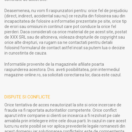
Deasemenea, nu vom fi raspunzatori pentru: orice fel de prejudiciu
(direct, indirect, accidental sau nu) ce rezulta din folosirea sau din
incapacitatea de folosire a informatiei prezentate pe site, orice tip
de erori sau omisiuni in continut care pot conduce la orice fel
pierderi. Daca considerati ca orice material de pe acest site, postat
de XXX SRL sau de altcineva, violeaza drepturile de copyright sau
orice alte drepturi, va rugam sa ne contactati pentru detalii
folosind formularul de contact astfel incat sa putem lua o decizie
in cunostinta de cauza.
Informatiile provenite de la magazinele afiliate poarta
raspunderea acestora. Dvs. aveti posibilitatea, prin intermediul
magazine-online.ro, sa solicitati corectarea lor, daca este cazul.
DISPUTE SI CONFLICTE
Orice tentativa de acces neautorizat la site si orice incercare de
frauda va fi raportata autoritatilor competente. Orice conflict
aparut intre companie si clienti se incearca a fi rezolvat pe cale
amiabila prin intelegere intre cele doua parti. In cazul in care acest
lucru nu este posibil se vor aplica prevederile legale romanesti din
acest domeniu iar solutionarea conflictelor este de compententa