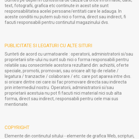
Sunteti pe deplin in cunostinta de cauza ca orice informatie, date,
text, fotografii, grafica etc continute in acest site sunt
responsabilitatea acelei persoane/entitati care le adauga. In
aceste conditii nu putem sub nici o forma, direct sau indirect, fi
facuti responsabili pentru continutul magazinului dvs.
PUBLICITATE SI LEGATURI CU ALTE SITURI
Sunteti de acord cu urmatoarele : operatorii, administratorii si/sau
proprietarii site-ului nu sunt sub nici o forma responsabili pentru
relatiile sau consecintele acestora rezultand din: achizitii, oferte
speciale, promotii, promovari, sau oricare alt tip de relatie /
legatura / tranzactie / colaborare / etc. care pot aparea intre dvs.
si oricare dintre cei care isi fac promovare directa sau indirecta
prin intermediul nostru. Operatorii, administratorii si/sau
proprietarii acestuia nu pot fi facuti nici material nici sub alta
forma, direct sau indirect, responsabili pentru cele mai sus
mentionate.
COPYRIGHT
Elemente din continutul sitului - elemente de grafica Web, scripturi,