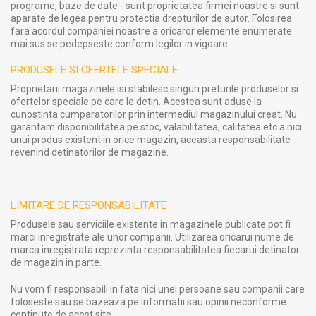
programe, baze de date - sunt proprietatea firmei noastre si sunt
aparate de legea pentru protectia drepturilor de autor. Folosirea
fara acordul companiei noastre a oricaror elemente enumerate
mai sus se pedepseste conform legilor in vigoare.
PRODUSELE SI OFERTELE SPECIALE
Proprietarii magazinele isi stabilesc singuri preturile produselor si
ofertelor speciale pe care le detin. Acestea sunt aduse la
cunostinta cumparatorilor prin intermediul magazinului creat. Nu
garantam disponibilitatea pe stoc, valabilitatea, calitatea etc a nici
unui produs existent in orice magazin, aceasta responsabilitate
revenind detinatorilor de magazine.
LIMITARE DE RESPONSABILITATE
Produsele sau serviciile existente in magazinele publicate pot fi
marci inregistrate ale unor companii. Utilizarea oricarui nume de
marca inregistrata reprezinta responsabilitatea fiecarui detinator
de magazin in parte.
Nu vom fi responsabili in fata nici unei persoane sau companii care
foloseste sau se bazeaza pe informatii sau opinii neconforme
continute de acest site.