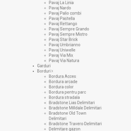
Pavaj La Linia
Pavaj Nardo
Pavaj Palio combi
Pavaj Pastella
Pavaj Rettango
Pavaj Sempre Grando
Pavaj Sempre Mistro
Pavaj Star Brick
Pavaj Umbrianno
Pavaj Uniwelle
Pavaj Via Mix
Pavaj Via Natura
Garduri
Borduri
Bordura Acces
Bordura arcade
Bordura color
Bordura pentru parc
Bordura stradala
Bradstone Lias Delimitari
Bradstone Milldale Delimitari
Bradstone Old Town
Delimitari
Bradstone Travero Delimitari
Delimitare gazon