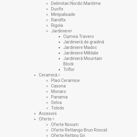
Delimitari Nordic Maritime
Duofix
Minipalisade
Randfix
Rigola
Jardiniere
Cișmea Travero
Jardinieră de gradină
Jardiniere Madoc
Jardiniere Milldale
Jardinieră Mountain
Block
Triflor
Ceramică
Placi Ceramice
Casona
Monaro
Panama
Selva
Toledo
Accesorii
Oferte
Oferte Novum
Oferte Rettango Brun Roscat
Oferte Rettino Gri