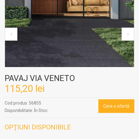
PAVAJ VIA VENETO
115,20 lei
Cod produs:
56855
Cere o ofertă
Disponibilitate:
În Stoc
OPŢIUNI DISPONIBILE